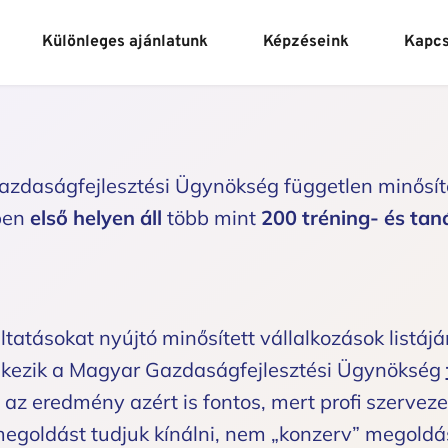
Különleges ajánlatunk
Képzéseink
Kapcs
daságfejlesztési Ügynökség független minősítés
ben 
első helyen áll
 több mint 
200 tréning- és tan
ltatásokat nyújtó minősített vállalkozások listájá
lkezik a Magyar Gazdaságfejlesztési Ügynökség 
z az eredmény azért is fontos, mert profi szervez
megoldást tudjuk kínálni, nem „konzerv” megoldá