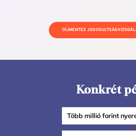
DÍJMENTES JOGOSULTSÁGVIZSGÁL
Konkrét pé
Több millió forint nye
Minta Kft.-nek 48 munkatárs