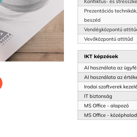
Konfliktus- és stresszk
Prezentációs technikák,
beszéd
Vendégközpontú attitű
Vevőközpontú attitűd
IKT képzések
AI használata az ügyfé
AI használata az érték
Irodai szoftverek kezel
IT biztonság
MS Office - alapozó
MS Office - középhala