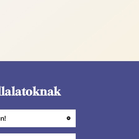
llalatoknak
n!
e veszik az 1 főre jutó 