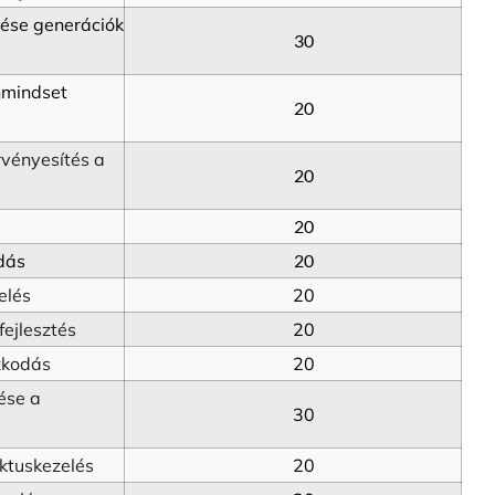
ése generációk 
30
mindset 
20
vényesítés a 
20
20
dás
20
elés
20
fejlesztés
20
azkodás
20
ése a 
30
ktuskezelés
20