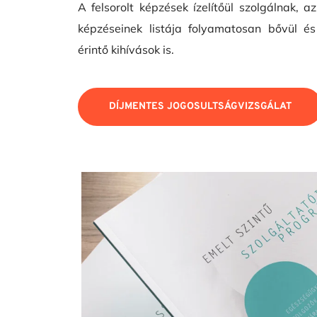
A felsorolt képzések ízelítőül szolgálnak, a
képzéseinek listája folyamatosan bővül és
érintő kihívások is.
DÍJMENTES JOGOSULTSÁGVIZSGÁLAT