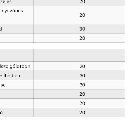
ezelés
20
 nyilvános 
20
d
30
20
lszolgálatban
20
esítésben
30
ése
30
20
20
dó
20