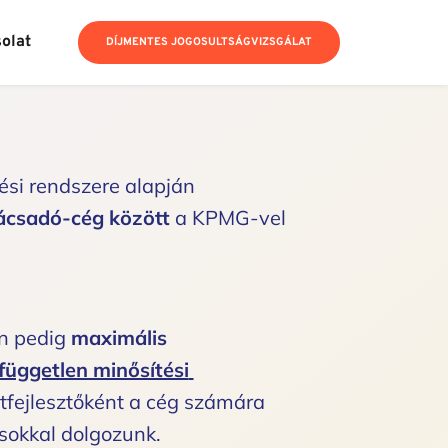
olat
DÍJMENTES JOGOSULTSÁGVIZSGÁLAT
i rendszere alapján 
ácsadó-cég között 
a KPMG-vel 
n pedig 
maximális 
független minősítési 
etfejlesztőként a cég számára 
sokkal dolgozunk. 