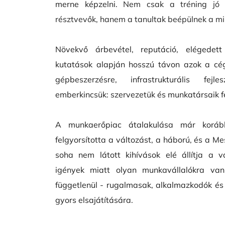
merne képzelni. 
Nem csak a tréning jó 
résztvevők, hanem a tanultak beépülnek a m
Növekvő árbevétel, reputáció, elégedett
kutatások alapján hosszú távon azok a cég
gépbeszerzésre, infrastrukturális fejl
emberkincsük: szervezetük és munkatársaik fej
A munkaerőpiac átalakulása már korább
felgyorsította a változást, a háború, és a Me
soha nem látott kihívások elé állítja a vá
igények miatt olyan munkavállalókra van 
függetlenül - rugalmasak, alkalmazkodók és
gyors elsajátítására. 