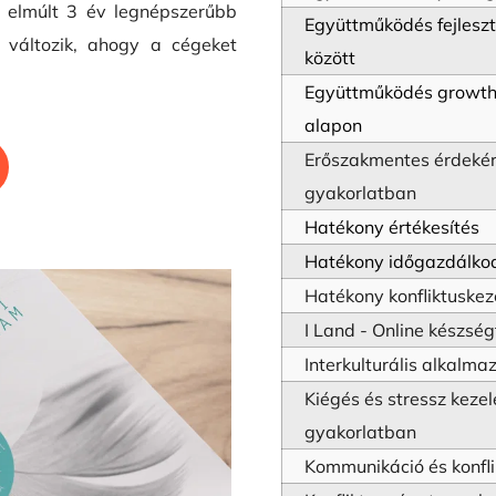
z elmúlt 3 év legnépszerűbb 
Együttműködés fejleszt
 változik, ahogy a cégeket 
között
Együttműködés growth
alapon
Erőszakmentes érdekér
gyakorlatban
Hatékony értékesítés
Hatékony időgazdálko
Hatékony konfliktuskez
I Land - Online készség
Interkulturális alkalm
Kiégés és stressz kezel
gyakorlatban
Kommunikáció és konfli