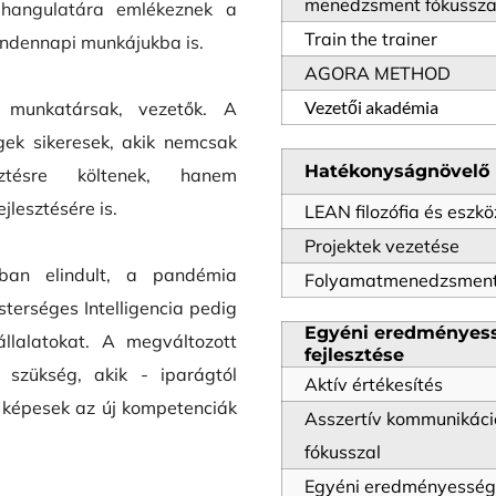
menedzsment fókussza
hangulatára emlékeznek a 
Train the trainer
indennapi munkájukba is.
AGORA METHOD
Vezetői akadémia
 munkatársak, vezetők. A 
ek sikeresek, akik nemcsak 
Hatékonyságnövelő
esztésre költenek, hanem 
lesztésére is. 
LEAN filozófia és eszkö
Projektek vezetése
an elindult, a pandémia 
Folyamatmenedzsmen
sterséges Intelligencia pedig 
Egyéni eredményess
llalatokat. A megváltozott 
fejlesztése
szükség, akik - iparágtól 
Aktív értékesítés
 képesek az új kompetenciák 
Asszertív kommunikáció
fókusszal
Egyéni eredményesség 