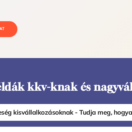
AT
ldák kkv-knak és nagyvá
reség kisvállalkozásoknak - Tudja meg, hogya
a van, közülük 40 munkavállaló vesz részt képzésen és igényb