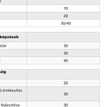
l
70
20
30/40
 képzések
ztár
30
20
t
40
ég 
20
 értékesítés 
30
fejlesztése
30