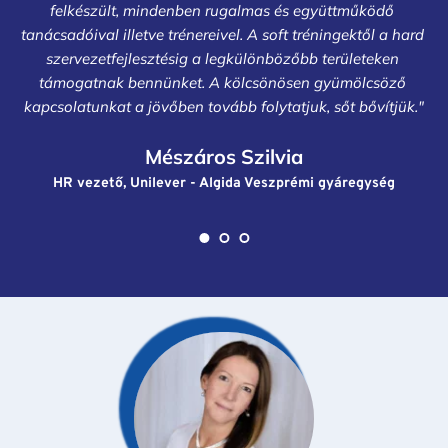
felkészült, mindenben rugalmas és együttműködő 
tanácsadóival illetve trénereivel. A soft tréningektől a hard 
szervezetfejlesztésig a legkülönbözőbb területeken 
támogatnak bennünket. A kölcsönösen gyümölcsöző 
kapcsolatunkat a jövőben tovább folytatjuk, sőt bővítjük."
Mészáros Szilvia
HR vezető, Unilever - Algida Veszprémi gyáregység