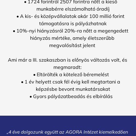
1724 forintról 2507 forintra nőtt a kieső 
munkabérre elszámolható óradíj
A kis- és középvállalatok akár 100 millió forint 
támogatásra is pályázhatnak
10%-nyi hiányzásról 20%-ra nőtt a megengedett 
hiányzás mértéke, amely életszerűbb 
megvalósítást jelent 
Ami már a III. szakaszban is előnyös változás volt, és 
megmaradt: 
Eltörölték a kötelező béremelést
1 év helyett csak fél évig kell megtartani a 
képzésbe bevont munkatársakat
Gyors pályázatbeadás és elbírálás
„4 éve dolgozunk együtt az AGORA Intézet kiemelkedően 