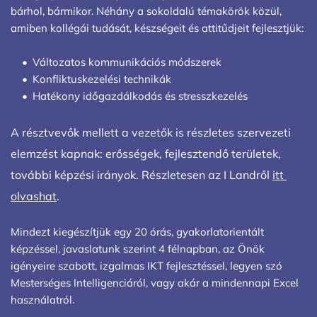
bárhol, bármikor. Néhány a sokoldalú témakörök közül, 
amiben kollégái tudását, készségeit és attitűdjeit fejlesztjük:
Változatos kommunikációs módszerek
Konfliktuskezelési technikák
Hatékony időgazdálkodás és stresszkezelés
A résztvevők mellett a vezetők is részletes szervezeti 
elemzést kapnak: erősségek, fejlesztendő területek, 
további képzési irányok. Részletesen az I Landről 
itt 
olvashat
.
Mindezt kiegészítjük egy 20 órás, gyakorlatorientált 
képzéssel, javaslatunk szerint 4 félnapban, az Önök 
igényeire szabott, izgalmas IKT fejlesztéssel, legyen szó 
Mesterséges Intelligenciáról, vagy akár a mindennapi Excel 
használatról.