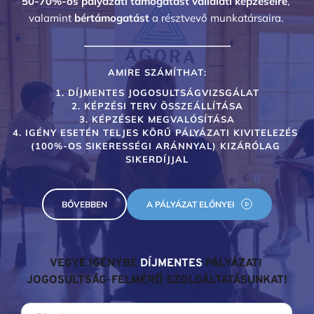
50-70%-os pályázati támogatást vállalati képzéseire
, 
valamint 
bértámogatást 
a résztvevő munkatársaira. 
AMIRE SZÁMÍTHAT:
1. DÍJMENTES JOGOSULTSÁGVIZSGÁLAT
2. KÉPZÉSI TERV ÖSSZEÁLLÍTÁSA
3. KÉPZÉSEK MEGVALÓSÍTÁSA
4. IGÉNY ESETÉN TELJES KÖRŰ PÁLYÁZATI KIVITELEZÉS 
(100%-OS SIKERESSÉGI ARÁNNYAL) KIZÁRÓLAG 
SIKERDÍJJAL
BŐVEBBEN
A PÁLYÁZAT ELŐNYEI
VEGYE IGÉNYBE 
DÍJMENTES
 PÁLYÁZATI 
JOGOSULTSÁG-FELMÉRŐ SZOLGÁLTATÁSUNKAT!