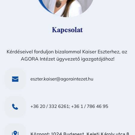
Kapcsolat
Kérdéseivel forduljon bizalommal Kaiser Eszterhez, az 
AGORA
 Intézet ügyvezető igazgatójához!
eszter.kaiser@agoraintezet.hu
+36 20 / 332 6261;
+36 1 / 786 46 95
Központ: 1024 Budapest, Keleti Károly utca 8. 